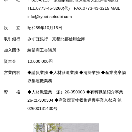
TEL.0773-45-3260(代) FAX.0773-43-3215 MAIL
info@kyoei-setsubi.com
設 立
昭和59年10月15日
取引銀行
みずほ銀行 京都北都信用金庫
加入団体
綾部商工会議所
資本金
10,000,000円
営業内容
◆請負業務 ◆人材派遣業務 ◆清掃業務 ◆産業廃棄物
収集運搬業務
資 格
◆人材派遣業 派）26-050003 ◆有料職業紹介事業
26-ユ-300304 ◆産業廃棄物収集運搬事業京都府 第
02600131430号